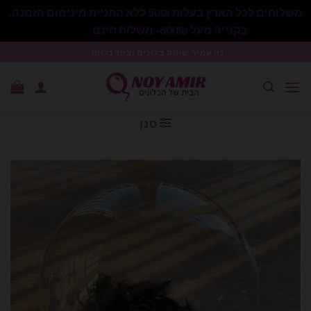
משלוחים לכל הארץ בעלות 50₪ ללא התניית מינימום הזמנה.
בקנייה מעל 600₪- משלוח חינם.
סגור
Ski
נוי עמיר שיווק בלונים וציוד נלווה .
t
conten
סנן