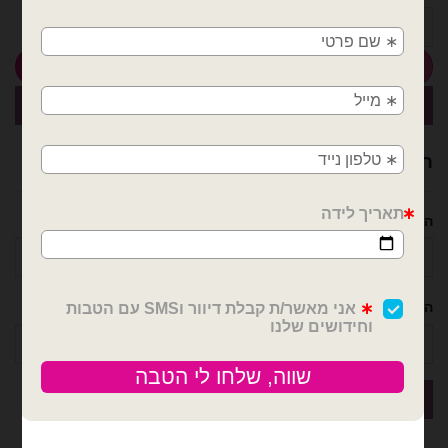
🚚
כמות של בלון בועה שקוף 24 אינץ׳ מלא בנוצות שחורות
משלוחים מהיום למחר!
הוספה לסל
חולון, בת ים, תל אביב, ראשון לציון, גבעתיים, רמת
קנה עכשיו
גן, בני ברק, אזור, נס ציונה, רמלה, לוד, אשדוד, יבנה,
פתח תקווה
רוצה עזרה לארגן אירוע מושלם? נשמח לעזור!
השם שלך
הטלפון שלך