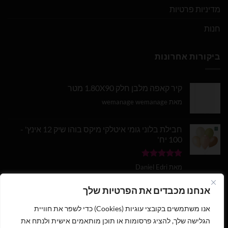
מדיניות פרטיות
חנות
ביקורות אחרונות
קיר קאפה מלבן חלק 1.80X90 מטר
מאת wemanage wemanage
חבילת בלוני גומי איטלקי מיקס בוהו שיק 12 אינץ' -
100 יח'
דורג
5
מתוך
מאת Daniel Edri
5
בלון מספר 9 בצבע זהב מטאלי גודל 34 אינץ
אנחנו מכבדים את הפרטיות שלך
אנו משתמשים בקובצי עוגיות (Cookies) כדי לשפר את חוויית
דורג
5
מתוך
מאת wemanage wemanage
5
הגלישה שלך, להציג פרסומות או תוכן מותאמים אישית ולנתח את