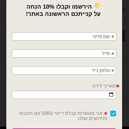
הטלפון שלך
×
🚚
משלוחים מהיום למחר!
חולון, בת ים, תל אביב, ראשון לציון, גבעתיים, רמת
גן, בני ברק, אזור, נס ציונה, רמלה, לוד, אשדוד, יבנה,
קטגוריה:
דמויות ילדים
פתח תקווה
חוות דעת (0)
מדיניות החלפות / החזרות