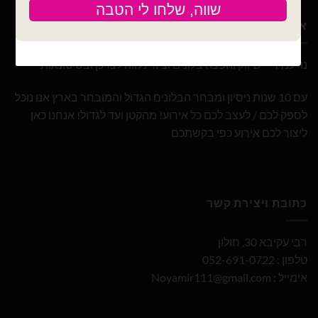
אודות
נוי עמיר – שיווק והפצה בלונים וציוד נלווה לצרכן ובסיטונאות
עם 10 שנות ניסיון ומבחר הבלונים הגדול והמובחר בארץ אנו נוכל
לספק לכם / לעצב לכם כל אירוע! מהקטן ועד לגדול! אנחנו כאן
ליצור לכם אירוע כפי בקשתכם
כתובת ויצירת קשר
רבי עקיבא 30, חולון
טלפון : 052-691-0722
אימייל :
Noyamir111@gmail.com