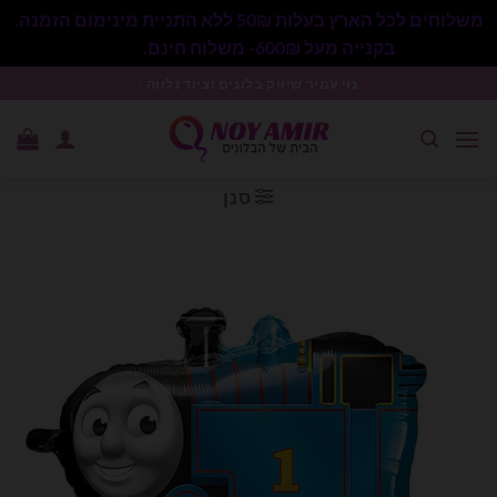
משלוחים לכל הארץ בעלות 50₪ ללא התניית מינימום הזמנה.
בקנייה מעל 600₪- משלוח חינם.
סגור
Ski
נוי עמיר שיווק בלונים וציוד נלווה .
t
conten
סנן