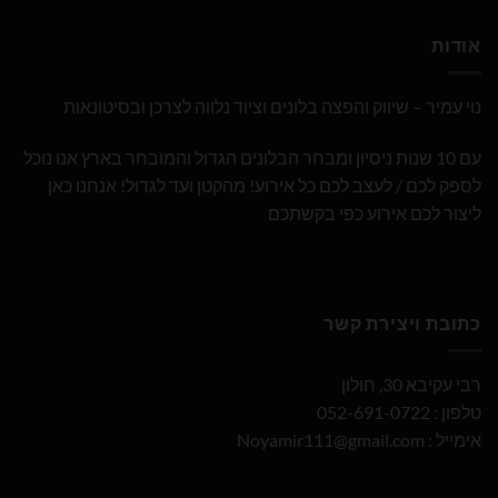
אודות
נוי עמיר – שיווק והפצה בלונים וציוד נלווה לצרכן ובסיטונאות
עם 10 שנות ניסיון ומבחר הבלונים הגדול והמובחר בארץ אנו נוכל
לספק לכם / לעצב לכם כל אירוע! מהקטן ועד לגדול! אנחנו כאן
ליצור לכם אירוע כפי בקשתכם
כתובת ויצירת קשר
רבי עקיבא 30, חולון
טלפון : 052-691-0722
אימייל :
Noyamir111@gmail.com