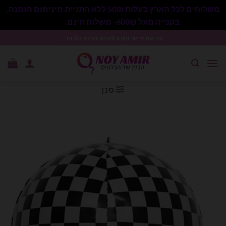
משלוחים לכל הארץ בעלות 50₪ ללא התניית מינימום הזמנה.
בקנייה מעל 600₪- משלוח חינם.
סגור
Ski
נוי עמיר שיווק בלונים וציוד נלווה .
t
conten
סנן