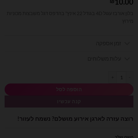
10.00
₪
בלון אורבז עגול 4D בגודל 22 אינץ" בהדפס דגל משבצות מכוניות
מירוץ
זמן אספקה
עלות משלוחים
כמות של בלון מיילר אורבז דגל מכוניות מרוץ 22 אינץ'
הוספה לסל
קנה עכשיו
רוצה עזרה לארגן אירוע מושלם? נשמח לעזור!
השם שלך