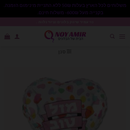
משלוחים לכל הארץ בעלות 50₪ ללא התניית מינימום הזמנה.
בקנייה מעל 600₪- משלוח חינם.
סגור
Ski
נוי עמיר שיווק בלונים וציוד נלווה .
t
conten
סנן