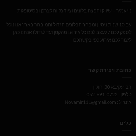
נוי עמיר – שיווק והפצה בלונים וציוד נלווה לצרכן ובסיטונאות
עם 10 שנות ניסיון ומבחר הבלונים הגדול והמובחר בארץ אנו נוכל
לספק לכם / לעצב לכם כל אירוע! מהקטן ועד לגדול! אנחנו כאן
ליצור לכם אירוע כפי בקשתכם
כתובת ויצירת קשר
רבי עקיבא 30, חולון
טלפון : 052-691-0722
אימייל :
Noyamir111@gmail.com
כלים