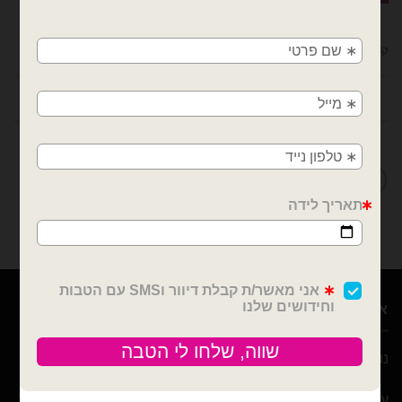
×
🚚
קטגוריה:
פורים
משלוחים מהיום למחר!
חולון, בת ים, תל אביב, ראשון לציון, גבעתיים, רמת
חוות דעת (0)
גן, בני ברק, אזור, נס ציונה, רמלה, לוד, אשדוד, יבנה,
פתח תקווה
מדיניות החלפות / החזרות
אודות
נוי עמיר – שיווק והפצה בלונים וציוד נלווה לצרכן ובסיטונאות
עם 10 שנות ניסיון ומבחר הבלונים הגדול והמובחר בארץ אנו נוכל