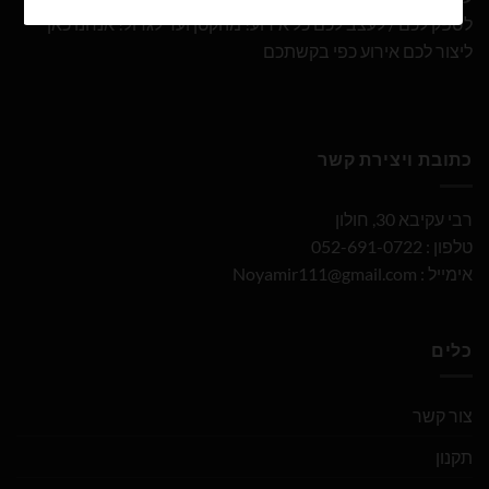
לספק לכם / לעצב לכם כל אירוע! מהקטן ועד לגדול! אנחנו כאן
ליצור לכם אירוע כפי בקשתכם
כתובת ויצירת קשר
רבי עקיבא 30, חולון
טלפון : 052-691-0722
אימייל :
Noyamir111@gmail.com
כלים
צור קשר
תקנון