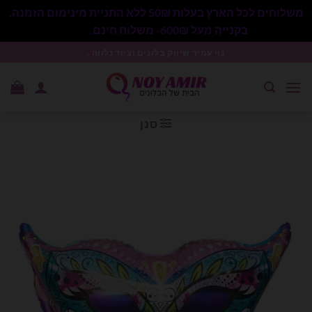
משלוחים לכל הארץ בעלות 50₪ ללא התניית מינימום הזמנה.
בקנייה מעל 600₪- משלוח חינם.
סגור
Ski
נוי עמיר שיווק בלונים וציוד נלווה .
t
conten
סנן