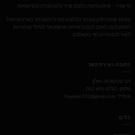
נוי עמיר – שיווק והפצה בלונים וציוד נלווה לצרכן ובסיטונאות
עם 10 שנות ניסיון ומבחר הבלונים הגדול והמובחר בארץ אנו נוכל
לספק לכם / לעצב לכם כל אירוע! מהקטן ועד לגדול! אנחנו כאן
ליצור לכם אירוע כפי בקשתכם
כתובת ויצירת קשר
רבי עקיבא 30, חולון
טלפון : 052-691-0722
אימייל :
Noyamir111@gmail.com
כלים