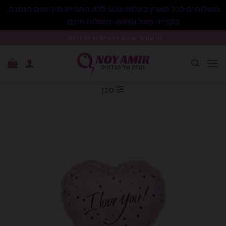
משלוחים לכל הארץ בעלות 50₪ ללא התניית מינימום הזמנה.
בקנייה מעל 600₪- משלוח חינם.
סגור
Ski
נוי עמיר שיווק בלונים וציוד נלווה .
t
conten
סנן