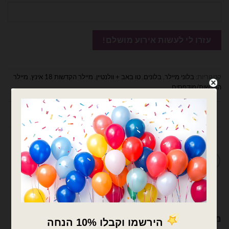
קטגוריות:
בלוני מיילר
,
בלונים
,
טו באב + וולנטיין
,
מיילר הקדשות 18 אינץ
,
מיילר
הקדשות/מודפסים
חוות דעת (0)
מדיניות החלפות / החזרות
מוצרים קשורים