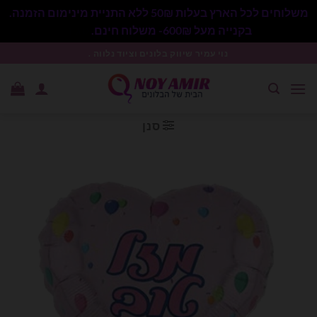
משלוחים לכל הארץ בעלות 50₪ ללא התניית מינימום הזמנה.
בקנייה מעל 600₪- משלוח חינם.
סגור
Ski
נוי עמיר שיווק בלונים וציוד נלווה .
t
conten
סנן