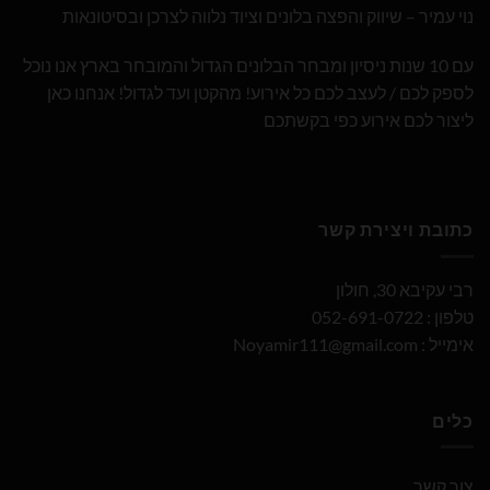
נוי עמיר – שיווק והפצה בלונים וציוד נלווה לצרכן ובסיטונאות
עם 10 שנות ניסיון ומבחר הבלונים הגדול והמובחר בארץ אנו נוכל
לספק לכם / לעצב לכם כל אירוע! מהקטן ועד לגדול! אנחנו כאן
ליצור לכם אירוע כפי בקשתכם
כתובת ויצירת קשר
רבי עקיבא 30, חולון
טלפון : 052-691-0722
אימייל :
Noyamir111@gmail.com
כלים
צור קשר