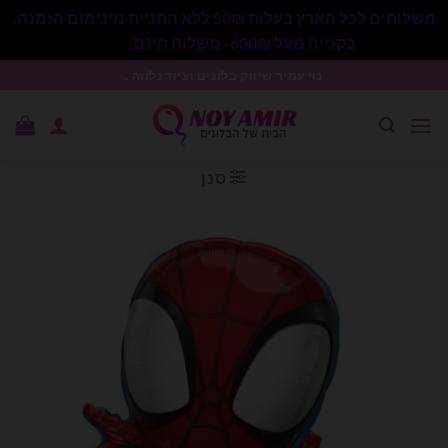
משלוחים לכל הארץ בעלות 50₪ ללא התניית מינימום הזמנה.
בקנייה מעל 600₪- משלוח חינם.
סגור
Ski
נוי עמיר שיווק בלונים וציוד נלווה .
t
conten
סנן