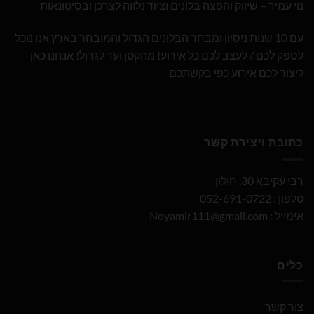
נוי עמיר – שיווק והפצה בלונים וציוד נלווה לצרכן ובסיטונאות
עם 10 שנות ניסיון ומבחר הבלונים הגדול והמובחר בארץ אנו נוכל
לספק לכם / לעצב לכם כל אירוע! מהקטן ועד לגדול! אנחנו כאן
ליצור לכם אירוע כפי בקשתכם
כתובת ויצירת קשר
רבי עקיבא 30, חולון
טלפון : 052-691-0722
אימייל :
Noyamir111@gmail.com
כלים
צור קשר