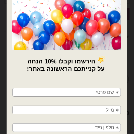
קטגוריות:
בלוני מיילר
,
דמויות ילדים
חוות דעת (0)
מדיניות החלפות / החזרות
×
🚚
משלוחים מהיום למחר!
חולון, בת ים, תל אביב, ראשון לציון, גבעתיים, רמת
מוצרים קשורים
גן, בני ברק, אזור, נס ציונה, רמלה, לוד, אשדוד, יבנה,
פתח תקווה