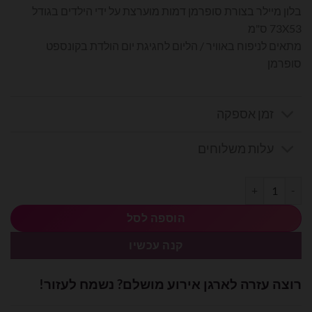
בלון מיילר בצורת סופרמן דמות מוערצת על ידי הילדים בגודל
73X53 ס"מ
מתאים לניפוח באוויר / הליום לחגיגת יום הולדת בקונספט
סופרמן
זמן אספקה
עלות משלוחים
כמות של בלון מיילר סופרמן 73X53 ס"מ
הוספה לסל
קנה עכשיו
רוצה עזרה לארגן אירוע מושלם? נשמח לעזור!