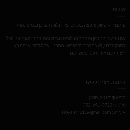
אודות
נוי עמיר – שיווק והפצה בלונים וציוד נלווה לצרכן ובסיטונאות
עם 10 שנות ניסיון ומבחר הבלונים הגדול והמובחר בארץ אנו נוכל
לספק לכם / לעצב לכם כל אירוע! מהקטן ועד לגדול! אנחנו כאן
ליצור לכם אירוע כפי בקשתכם
כתובת ויצירת קשר
רבי עקיבא 30, חולון
טלפון : 052-691-0722
אימייל :
Noyamir111@gmail.com