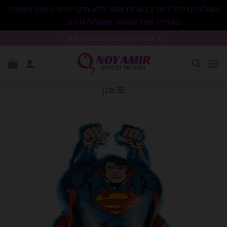
משלוחים לכל הארץ בעלות 50₪ ללא התניית מינימום הזמנה.
בקנייה מעל 600₪- משלוח חינם.
סגור
Ski
נוי עמיר שיווק בלונים וציוד נלווה .
t
conten
סנן