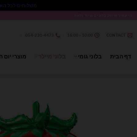
משלוחים לכל הארץ בעלות 50₪ ללא התניית מינימום הזמנה.
Ski
נוי עמיר שיווק בלונים וציוד נלווה .
t
conten
054-231-4473
10:00 - 16:00
CONTACT
דף הבית
בלוני גומי
בלוני מיילר
מוצרי יום ה