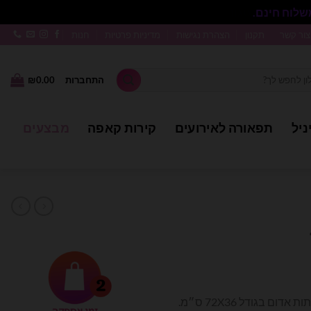
סגור
צור קשר
תקנון
הצהרת נגישות
מדיניות פרטיות
חנות
התחברות
0.00
₪
ניל
תפאורה לאירועים
קירות קאפה
מבצעים
בלון מיילר תלת מימד 4D בצורת תות אדום בגודל 72X36 ס״מ.