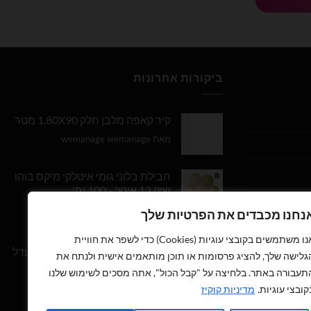
ביקורות אחרונות
קיר קאפה מלבן חלק 1.80X90 מטר
מאת wemanage wemanage
חבילת בלוני גומי איטלקי מיקס בוהו
שיק 12 אינץ' - 100 יח'
נחנו מכבדים את הפרטיות שלך
דורג
5
מתוך
מאת Daniel Edri
5
אנו משתמשים בקובצי עוגיות (Cookies) כדי לשפר את חוויית
בלון מספר 9 בצבע זהב מטאלי גודל
גלישה שלך, להציג פרסומות או תוכן מותאמים אישית ולנתח את
34 אינץ
תעבורה באתר. בלחיצה על "קבל הכול", אתה מסכים לשימוש שלנו
קובצי עוגיות.
מדיניות קוקיז
דורג
5
מתוך
מאת wemanage wemanage