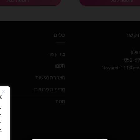
הוספה לסל
הוספה לסל
ת קשר
כלים
צור קשר
תקנון
Noyamir111@gma
הצהרת נגישות
מדיניות פרטיות
א
חנות
ה
ה
ב