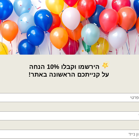
קטגוריות:
בלוני מיילר
,
מיוחדים
תגיות:
בלון 4D
,
בלון אדום
,
בלון יום הולד
תות
,
בלון פירות
,
בלון תות
,
בלון תלת מימ
תיאור
×
חוות דעת (0)
🚚
מדיניות החלפות / החזר
משלוחים מהיום למחר!
חולון, בת ים, תל אביב, ראשון לציון, גבעתיים, רמת
גן, בני ברק, אזור, נס ציונה, רמלה, לוד, אשדוד, יבנה,
פתח תקווה