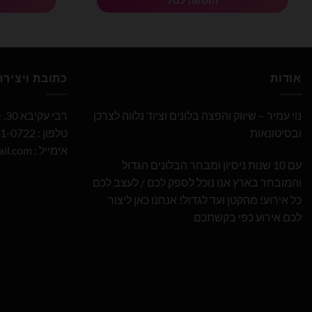
הוספה לסל
אודות
כתובת ויציר
נוי עמיר – שיווק והפצה בלונים וציוד נלווה לצרכן
רבי עקיבא 30, חולון
ובסיטונאות
טלפון : 052-691-0722
אימייל :
il.com
עם 10 שנות ניסיון ומבחר הבלונים הגדול
והמובחר בארץ אנו נוכל לספק לכם / לעצב לכם
כל אירוע! מהקטן ועד לגדול! אנחנו כאן ליצור
לכם אירוע כפי בקשתכם