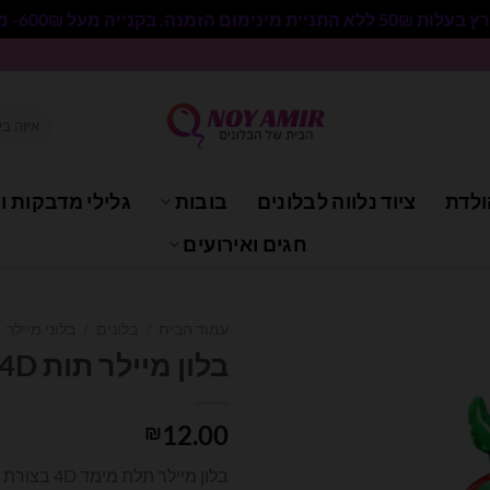
 בקנייה מעל 600₪- משלוח חינם.
חיפוש
עבור:
ולדת
ציוד נלווה לבלונים
בובות
גלילי מדבקות וי
חגים ואירועים
עמוד הבית
/
בלונים
/
בלוני מיילר
בלון מיילר תות 4D
12.00
₪