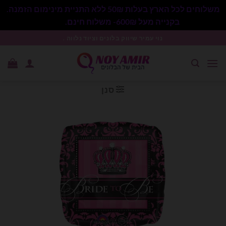
משלוחים לכל הארץ בעלות 50₪ ללא התניית מינימום הזמנה.
בקנייה מעל 600₪- משלוח חינם.
סגור
Ski
נוי עמיר שיווק בלונים וציוד נלווה .
t
conten
סנן