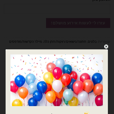
קטגוריות:
בלונים
,
חתונה/נישואים/רווקות/חתן כלה
,
מיילר הקדשות/מודפסים
תיאור
חוות דעת (0)
מדיניות החלפות / החזרות