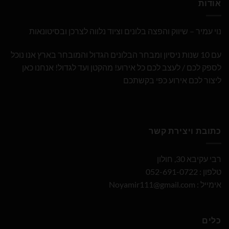
אודות
נוי עמיר – שיווק והפצה בלונים וציוד נלווה לצרכן ובסיטונאות
עם 10 שנות ניסיון ומבחר הבלונים הגדול והמובחר בארץ אנו נוכל
לספק לכם / לעצב לכם כל אירוע! מהקטן ועד לגדול! אנחנו כאן
ליצור לכם אירוע כפי בקשתכם
כתובת ויצירת קשר
רבי עקיבא 30, חולון
טלפון : 052-691-0722
אימייל :
Noyamir111@gmail.com
כלים