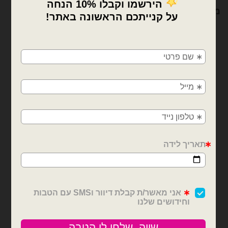
מוצרים קשורים
×
🚚
משלוחים מהיום למחר!
חולון, בת ים, תל אביב, ראשון לציון, גבעתיים, רמת
גן, בני ברק, אזור, נס ציונה, רמלה, לוד, אשדוד, יבנה,
פתח תקווה
18 אינצ׳ יום הולדת
בלוני מיילר
בלון מיילר 18׳ לב אדום
בלון מיילר 18׳ עגול מזל טוב
באהבה
₪
6.00
₪
6.00
כמות של בלון מיילר 18׳ עגול מזל טוב
כמות של בלון מיילר 18׳ לב אדום באהבה
הוספה לסל
הוספה לסל