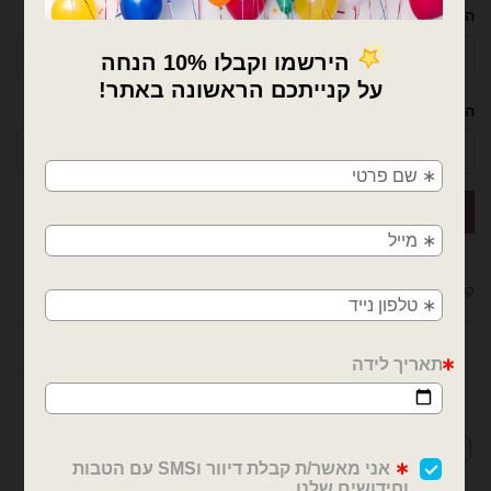
השם שלך
הטלפון שלך
×
🚚
משלוחים מהיום למחר!
חולון, בת ים, תל אביב, ראשון לציון, גבעתיים, רמת
גן, בני ברק, אזור, נס ציונה, רמלה, לוד, אשדוד, יבנה,
פתח תקווה
קטגוריות:
בלוני הולדת בן/בת
,
בלוני מיילר
,
בלונים
חוות דעת (0)
מדיניות החלפות / החזרות