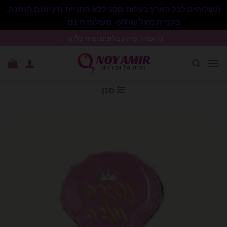
משלוחים לכל הארץ בעלות 50₪ ללא התניית מינימום הזמנה.
בקנייה מעל 600₪- משלוח חינם.
סגור
Ski
נוי עמיר שיווק בלונים וציוד נלווה .
t
conten
סנן