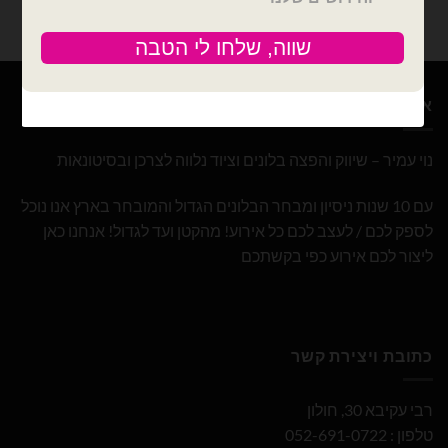
אודות
נוי עמיר – שיווק והפצה בלונים וציוד נלווה לצרכן ובסיטונאות
עם 10 שנות ניסיון ומבחר הבלונים הגדול והמובחר בארץ אנו נוכל
לספק לכם / לעצב לכם כל אירוע! מהקטן ועד לגדול! אנחנו כאן
ליצור לכם אירוע כפי בקשתכם
כתובת ויצירת קשר
רבי עקיבא 30, חולון
טלפון : 052-691-0722