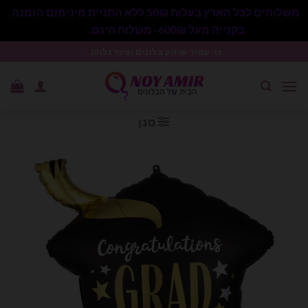
משלוחים לכל הארץ בעלות 50₪ ללא התניית מינימום הזמנה.
בקנייה מעל 600₪- משלוח חינם.
סגור
Ski
נוי עמיר שיווק בלונים וציוד נלווה .
t
conten
סנן