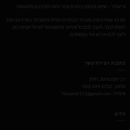
נוי עמיר – שיווק והפצה בלונים וציוד נלווה לצרכן ובסיטונאות
עם 10 שנות ניסיון ומבחר הבלונים הגדול והמובחר בארץ אנו נוכל
לספק לכם / לעצב לכם כל אירוע! מהקטן ועד לגדול! אנחנו כאן
ליצור לכם אירוע כפי בקשתכם
כתובת ויצירת קשר
רבי עקיבא 30, חולון
טלפון : 052-691-0722
אימייל :
Noyamir111@gmail.com
כלים