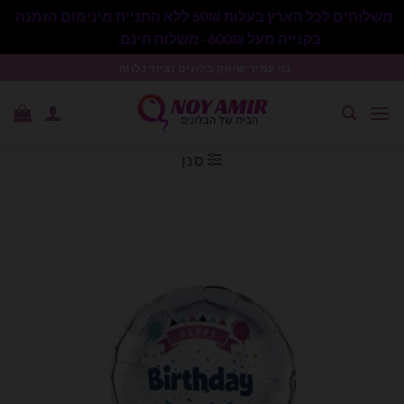
משלוחים לכל הארץ בעלות 50₪ ללא התניית מינימום הזמנה.
בקנייה מעל 600₪- משלוח חינם.
סגור
Ski
נוי עמיר שיווק בלונים וציוד נלווה .
t
conten
סנן