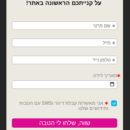
×
🚚
משלוחים מהיום למחר!
חולון, בת ים, תל אביב, ראשון לציון, גבעתיים, רמת
גן, בני ברק, אזור, נס ציונה, רמלה, לוד, אשדוד, יבנה,
פתח תקווה
18 אינצ׳ יום הולדת
18 אינצ׳ יום הולדת
בלון מיילר הדפס יום הולדת
בלון מיילר Happy Birthday
שמח קאפקייק 18 אינץ'
צבעוני 18 אינץ'
₪
6.00
₪
6.00
כמות של בלון מיילר הדפס יום הולדת שמח קאפקייק 18 אינץ'
כמות של בלון מיילר Happy Birthday צבעוני 18 אינץ'
הוספה לסל
הוספה לסל