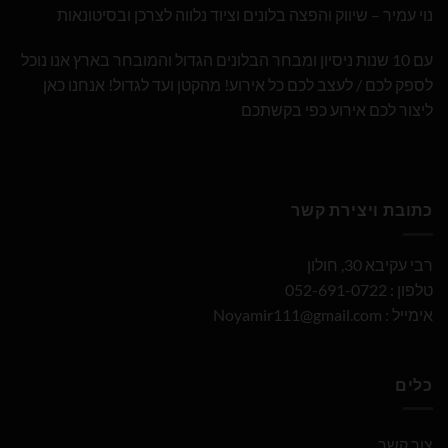
נוי עמיר – שיווק והפצה בלונים וציוד נלווה לצרכן ובסיטונאות
עם 10 שנות ניסיון ומבחר הבלונים הגדול והמובחר בארץ אנו נוכל
לספק לכם / לעצב לכם כל אירוע! מהקטן ועד לגדול! אנחנו כאן
ליצור לכם אירוע כפי בקשתכם
כתובת ויצירת קשר
רבי עקיבא 30, חולון
טלפון : 052-691-0722
אימייל :
Noyamir111@gmail.com
כלים
צור קשר