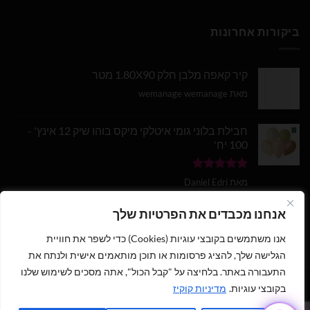
ביקורות אחרונות
קיר קאפה מלבן חלק 1.80X90 מטר
מאת wemanage wemanage
חבילת בלוני גומי איטלקי מיקס בוהו שיק 12 אינץ' -
100 יח'
דורג
5
מתוך
מאת Daniel Edri
5
בלון מספר 9 בצבע זהב מטאלי גודל 34 אינץ
אנחנו מכבדים את הפרטיות שלך
אנו משתמשים בקובצי עוגיות (Cookies) כדי לשפר את חוויית
דורג
5
מתוך
מאת wemanage wemanage
5
הגלישה שלך, להציג פרסומות או תוכן מותאמים אישית ולנתח את
התעבורה באתר. בלחיצה על "קבל הכול", אתה מסכים לשימוש שלנו
בקובצי עוגיות.
מדיניות קוקיז
1