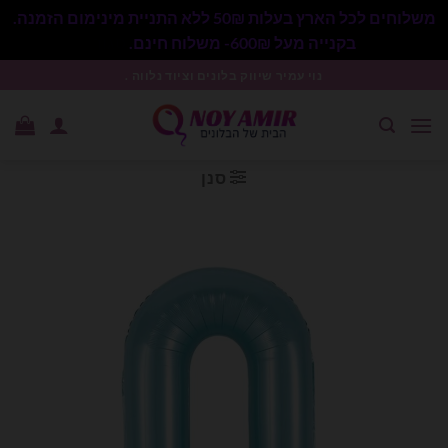
משלוחים לכל הארץ בעלות 50₪ ללא התניית מינימום הזמנה.
בקנייה מעל 600₪- משלוח חינם.
סגור
Ski
נוי עמיר שיווק בלונים וציוד נלווה .
t
conten
סנן