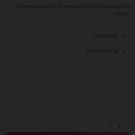
בלון זה מתאים למילוי הליום/באוויר רגיל באמצעות משאבה
חשמלית
זמן אספקה
עלות משלוחים
כמות של בלון מספר 0 בצבע תכלת פסטל גודל 34 אינץ