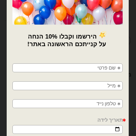
חוות דעת (0)
מדיניות החלפות / החזרות
×
🚚
משלוחים מהיום למחר!
מוצרים קשורים
חולון, בת ים, תל אביב, ראשון לציון, גבעתיים, רמת
גן, בני ברק, אזור, נס ציונה, רמלה, לוד, אשדוד, יבנה,
פתח תקווה