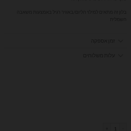
בלון זה מתאים למילוי הליום/באוויר רגיל באמצעות משאבה
חשמלית
זמן אספקה
עלות משלוחים
כמות של בלון מספר 1 בצבע רוז גולד גודל 34 אינץ