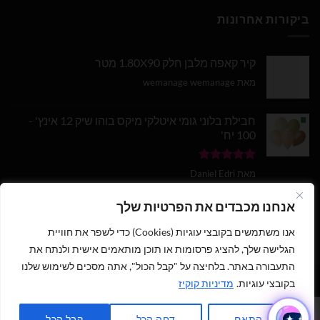
ביקורות אחרונות
קיר קאפה מלבן חלק 1.80X90 מטר
מאת wemanage wemanage
חבילת בלוני גומי איטלקי מיקס בוהו שיק 12 אינץ' -
100 יח'
דורג
5
מתוך
מאת Daniel Edri
5
בלון מספר 9 בצבע זהב מטאלי גודל 34 אינץ
אנחנו מכבדים את הפרטיות שלך
אנו משתמשים בקובצי עוגיות (Cookies) כדי לשפר את חוויית
דורג
5
מתוך
מאת wemanage wemanage
5
הגלישה שלך, להציג פרסומות או תוכן מותאמים אישית ולנתח את
התעבורה באתר. בלחיצה על "קבל הכול", אתה מסכים לשימוש שלנו
בקובצי עוגיות.
מדיניות קוקיז
1
כתבו לנו ישירות לווצאפ
כל הזכויות שמורות 2026 ©
נוי עמיר - שיווק והפצת בלונים וציוד נלווה
|
התאם
דחה הכל
קבל הכל