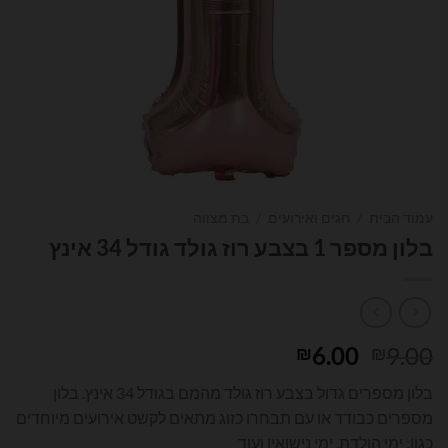
עמוד הבית
/
חגים ואירועים
/
בת מצווה
בלון מספר 1 בצבע רוז גולד גודל 34 אינץ
המחיר
המחיר
6.00
9.00
₪
₪
המקורי
הנוכחי
בלון מספרים גדול בצבע רוז גולד מהמם בגודל 34 אינץ. בלון
היה:
הוא:
מספרים כבודד או עם תבחרו כזוג מתאים לקשט אירועים מיוחדים
₪6.00.
₪9.00.
כגון: ימי הולדת, ימי נישואין ועוד