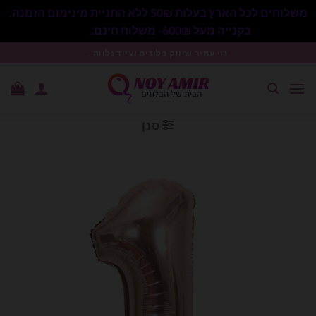
משלוחים לכל הארץ בעלות 50₪ ללא התניית מינימום הזמנה.
בקנייה מעל 600₪- משלוח חינם.
סגור
Ski
נוי עמיר שיווק בלונים וציוד נלווה .
t
conten
סנן