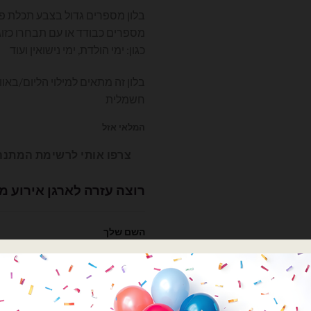
המקורי
הנוכחי
היה:
הוא:
מספרים כבודד או עם תבחרו כזוג
₪6.00.
₪9.00.
כגון: ימי הולדת, ימי נישואין ועוד
בלון זה מתאים למילוי הליום/בא
חשמלית
המלאי אזל
צרפו אותי לרשימת המתנה
רוצה עזרה לארגן אירוע מ
השם שלך
הטלפון שלך