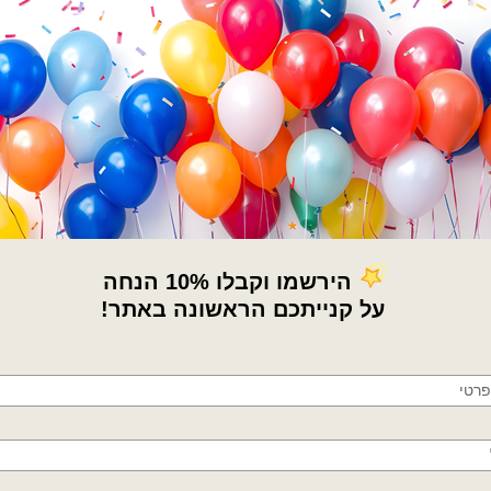
קטגוריות:
בלוני ספרות
,
בלונים
תגיות:
בלון מספר 0
,
בלון מספר 1
,
בלון 
בלון מספר 5
,
בלון מספר 6
,
בלון מספר 7
ספרות
,
בלון תכלת פסטל
,
בלוני גיל
,
בלונ
מספרים
,
בלוני ספרות
,
בלוני ספרות גדול
×
נישואין
,
בלונים מספרים 34 אינץ
🚚
חוות דעת (0)
משלוחים מהיום למחר!
חולון, בת ים, תל אביב, ראשון לציון, גבעתיים, רמת
מדיניות החלפות / החזר
גן, בני ברק, אזור, נס ציונה, רמלה, לוד, אשדוד, יבנה,
פתח תקווה