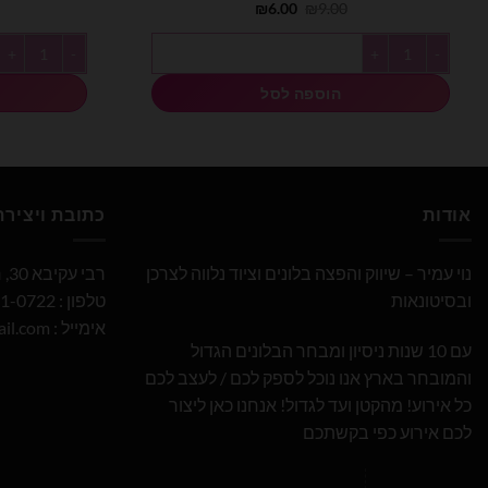
המחיר
המחיר
₪
6.00
₪
9.00
המקורי
הנוכחי
היה:
הוא:
כמות של בלון מספר 9 בצבע תכלת פסטל גודל 34 אינץ
כמות של בלון מספר 6 בצבע תכלת פסט
₪6.00.
₪9.00.
הוספה לסל
אודות
כתובת ויציר
נוי עמיר – שיווק והפצה בלונים וציוד נלווה לצרכן
רבי עקיבא 30, חולון
ובסיטונאות
טלפון : 052-691-0722
אימייל :
il.com
עם 10 שנות ניסיון ומבחר הבלונים הגדול
והמובחר בארץ אנו נוכל לספק לכם / לעצב לכם
כל אירוע! מהקטן ועד לגדול! אנחנו כאן ליצור
לכם אירוע כפי בקשתכם