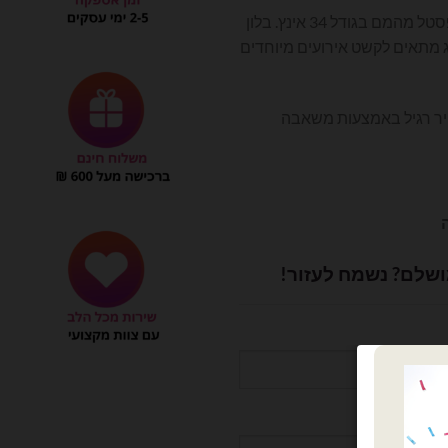
בלון מספרים גדול בצבע תכלת פסטל מהמם בגודל 34 אינץ. בלון
 מתאים לקשט אירועים מיוחדים
וויר רגיל באמצעות משאבה
ושלם? נשמח לעזור!