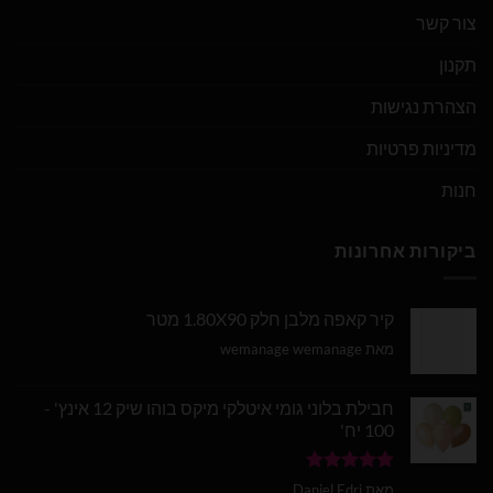
צור קשר
תקנון
הצהרת נגישות
מדיניות פרטיות
חנות
ביקורות אחרונות
קיר קאפה מלבן חלק 1.80X90 מטר
מאת wemanage wemanage
חבילת בלוני גומי איטלקי מיקס בוהו שיק 12 אינץ' -
100 יח'
דורג
5
מתוך
מאת Daniel Edri