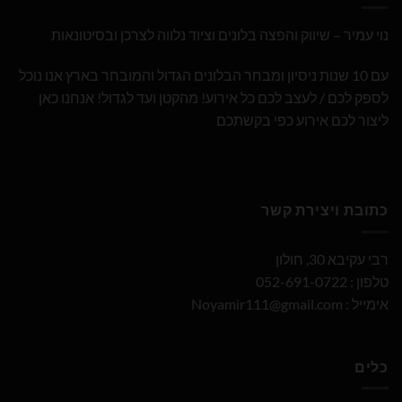
נוי עמיר – שיווק והפצה בלונים וציוד נלווה לצרכן ובסיטונאות
עם 10 שנות ניסיון ומבחר הבלונים הגדול והמובחר בארץ אנו נוכל
לספק לכם / לעצב לכם כל אירוע! מהקטן ועד לגדול! אנחנו כאן
ליצור לכם אירוע כפי בקשתכם
כתובת ויצירת קשר
רבי עקיבא 30, חולון
טלפון : 052-691-0722
אימייל :
Noyamir111@gmail.com
כלים