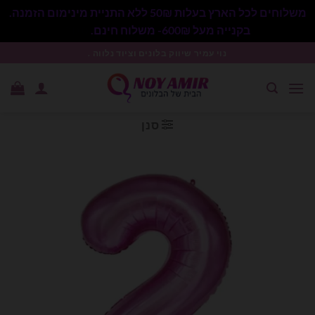
משלוחים לכל הארץ בעלות 50₪ ללא התניית מינימום הזמנה.
בקנייה מעל 600₪- משלוח חינם.
סגור
Ski
נוי עמיר שיווק בלונים וציוד נלווה .
t
conten
סנן