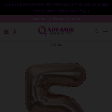
משלוחים לכל הארץ בעלות 50₪ ללא התניית מינימום הזמנה.
בקנייה מעל 600₪- משלוח חינם.
סגור
Ski
נוי עמיר שיווק בלונים וציוד נלווה .
t
conten
סנן