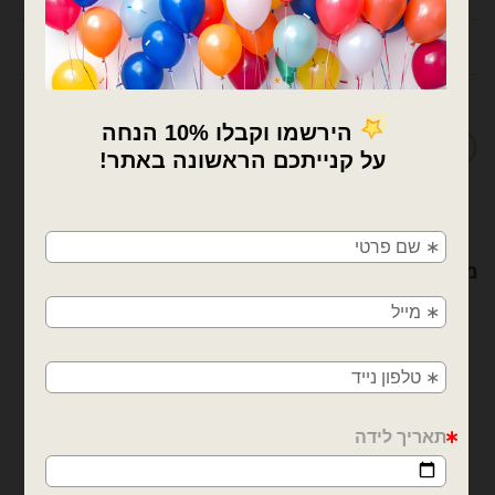
חוות דעת (0)
מדיניות החלפות / החזרות
×
🚚
משלוחים מהיום למחר!
מוצרים קשורים
חולון, בת ים, תל אביב, ראשון לציון, גבעתיים, רמת
גן, בני ברק, אזור, נס ציונה, רמלה, לוד, אשדוד, יבנה,
פתח תקווה