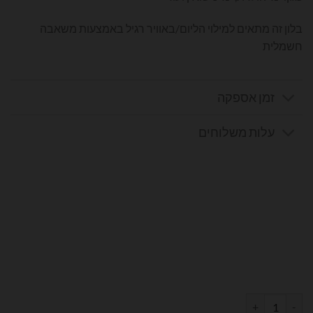
בלון זה מתאים למילוי הליום/באוויר רגיל באמצעות משאבה
חשמלית
זמן אספקה
עלות משלוחים
כמות של בלון מספר 5 בצבע רוז גולד גודל 34 אינץ