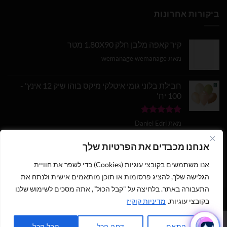
ביקורות אחרונות
קיר קאפה מלבן חלק 1.80X90 מטר
מאת wemanage wemanage
חבילת בלוני גומי איטלקי מיקס בוהו שיק 12 אינץ' -
100 יח'
דורג
5
מתוך
מאת Daniel Edri
5
בלון מספר 9 בצבע זהב מטאלי גודל 34 אינץ
אנחנו מכבדים את הפרטיות שלך
אנו משתמשים בקובצי עוגיות (Cookies) כדי לשפר את חוויית
דורג
5
מתוך
מאת wemanage wemanage
5
הגלישה שלך, להציג פרסומות או תוכן מותאמים אישית ולנתח את
התעבורה באתר. בלחיצה על "קבל הכול", אתה מסכים לשימוש שלנו
בקובצי עוגיות.
מדיניות קוקיז
1
כתבו לנו ישירות לווצאפ
כל הזכויות שמורות 2026 ©
נוי עמיר - שיווק והפצת בלונים וציוד נלווה
|
התאם
דחה הכל
קבל הכל