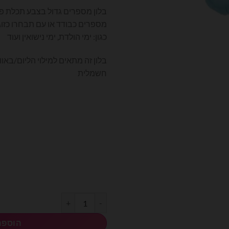
המקורי
הנוכחי
היה:
הוא:
מספרים כבודד או עם תבחרו כזוג
₪6.00.
₪9.00.
כגון: ימי הולדת, ימי נישואין ועוד
בלון זה מתאים למילוי הליום/בא
חשמלית
כמות של בלון מספר 7 בצבע תכלת פסטל גודל 34 אינץ
הוספה