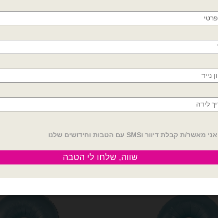
ספרות
,
בלון תכלת פסטל
,
בלוני גיל
,
בלונ
חולון, בת ים, תל אביב, ראשון לציון, גבעתיים, רמת
מספרים
,
בלוני ספרות
,
בלוני ספרות גדול
גן, בני ברק, אזור, נס ציונה, רמלה, לוד, אשדוד, יבנה,
נישואין
,
בלונים מספרים
,
בלונים מספרים 34 אינ
פתח תקווה
חוות דעת (0)
מדיניות החלפות / החזר