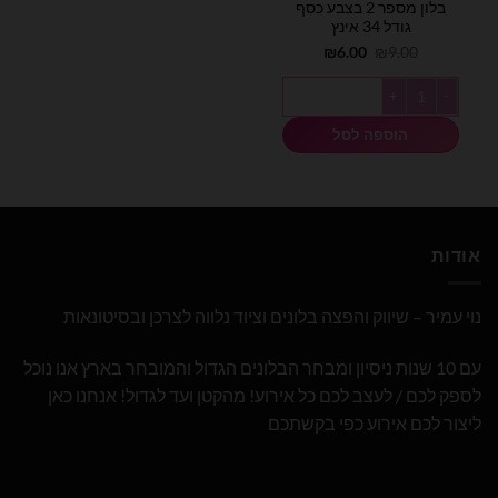
בלון מספר 2 בצבע כסף
גודל 34 אינץ
המחיר
המחיר
₪
6.00
₪
9.00
המקורי
הנוכחי
היה:
הוא:
כמות של בלון מספר 2 בצבע כסף גודל 34 אינץ
₪6.00.
₪9.00.
הוספה לסל
אודות
נוי עמיר – שיווק והפצה בלונים וציוד נלווה לצרכן ובסיטונאות
עם 10 שנות ניסיון ומבחר הבלונים הגדול והמובחר בארץ אנו נוכל
לספק לכם / לעצב לכם כל אירוע! מהקטן ועד לגדול! אנחנו כאן
ליצור לכם אירוע כפי בקשתכם