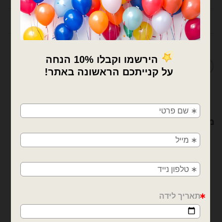
חוות דעת (0)
מדיניות החלפות / החזרות
×
🚚
משלוחים מהיום למחר!
מוצרים קשורים
חולון, בת ים, תל אביב, ראשון לציון, גבעתיים, רמת
גן, בני ברק, אזור, נס ציונה, רמלה, לוד, אשדוד, יבנה,
פתח תקווה