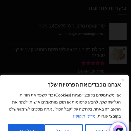
ביקורות אחרונות
קיר קאפה מלבן חלק 1.80X90 מטר
מאת wemanage wemanage
חבילת בלוני גומי איטלקי מיקס בוהו שיק 12 אינץ' -
100 יח'
דורג
5
מתוך
מאת Daniel Edri
5
בלון מספר 9 בצבע זהב מטאלי גודל 34 אינץ
אנחנו מכבדים את הפרטיות שלך
אנו משתמשים בקובצי עוגיות (Cookies) כדי לשפר את חוויית
דורג
5
מתוך
מאת wemanage wemanage
5
הגלישה שלך, להציג פרסומות או תוכן מותאמים אישית ולנתח את
התעבורה באתר. בלחיצה על "קבל הכול", אתה מסכים לשימוש שלנו
בקובצי עוגיות.
מדיניות קוקיז
1
כתבו לנו ישירות לווצאפ
כל הזכויות שמורות 2026 ©
נוי עמיר - שיווק והפצת בלונים וציוד נלווה
|
התאם
דחה הכל
קבל הכל