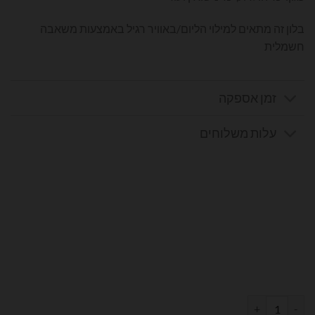
בלון זה מתאים למילוי הליום/באוויר רגיל באמצעות משאבה
חשמלית
זמן אספקה
עלות משלוחים
כמות של בלון מספר 8 בצבע ורוד מטאלי גודל 34 אינץ