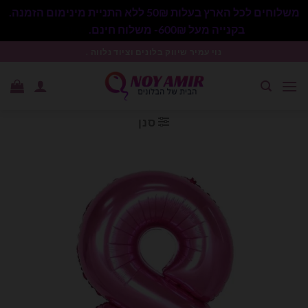
משלוחים לכל הארץ בעלות 50₪ ללא התניית מינימום הזמנה.
בקנייה מעל 600₪- משלוח חינם.
סגור
Ski
נוי עמיר שיווק בלונים וציוד נלווה .
t
conten
סנן