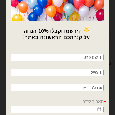
חוות דעת (0)
מדיניות החלפות / החזרות
×
🚚
משלוחים מהיום למחר!
מוצרים קשורים
חולון, בת ים, תל אביב, ראשון לציון, גבעתיים, רמת
גן, בני ברק, אזור, נס ציונה, רמלה, לוד, אשדוד, יבנה,
פתח תקווה