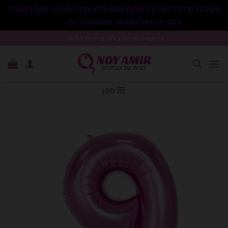
משלוחים לכל הארץ בעלות 50₪ ללא התניית מינימום הזמנה.
בקנייה מעל 600₪- משלוח חינם.
סגור
Ski
נוי עמיר שיווק בלונים וציוד נלווה .
t
conten
סנן