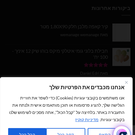
ביקורות אחרונות
קיר קאפה מלבן חלק 1.80X90 מטר
מאת wemanage wemanage
חבילת בלוני גומי איטלקי מיקס בוהו שיק 12 אינץ' -
100 יח'
דורג
5
מתוך
מאת Daniel Edri
5
בלון מספר 9 בצבע זהב מטאלי גודל 34 אינץ
אנחנו מכבדים את הפרטיות שלך
אנו משתמשים בקובצי עוגיות (Cookies) כדי לשפר את חוויית
דורג
5
מתוך
מאת wemanage wemanage
5
הגלישה שלך, להציג פרסומות או תוכן מותאמים אישית ולנתח את
התעבורה באתר. בלחיצה על "קבל הכול", אתה מסכים לשימוש שלנו
בקובצי עוגיות.
מדיניות קוקיז
1
כתבו לנו ישירות לווצאפ
כל הזכויות שמורות 2026 ©
נוי עמיר - שיווק והפצת בלונים וציוד נלווה
|
התאם
דחה הכל
קבל הכל