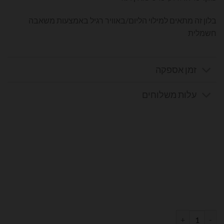
בלון זה מתאים למילוי הליום/באוויר רגיל באמצעות משאבה
חשמלית
זמן אספקה
עלות משלוחים
כמות של בלון מספר 9 בצבע ורוד מטאלי גודל 34 אינץ