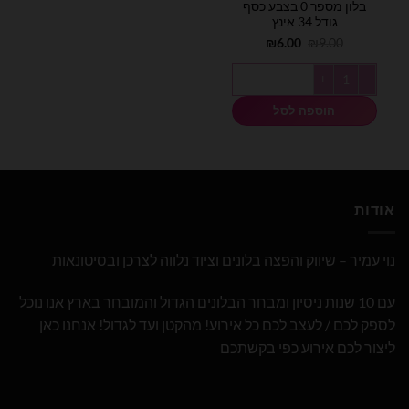
בלון מספר 0 בצבע כסף
גודל 34 אינץ
המחיר
המחיר
₪
6.00
₪
9.00
המקורי
הנוכחי
היה:
הוא:
כמות של בלון מספר 0 בצבע כסף גודל 34 אינץ
₪6.00.
₪9.00.
הוספה לסל
אודות
נוי עמיר – שיווק והפצה בלונים וציוד נלווה לצרכן ובסיטונאות
עם 10 שנות ניסיון ומבחר הבלונים הגדול והמובחר בארץ אנו נוכל
לספק לכם / לעצב לכם כל אירוע! מהקטן ועד לגדול! אנחנו כאן
ליצור לכם אירוע כפי בקשתכם