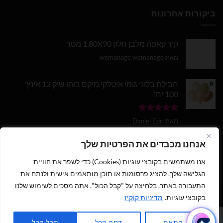
ביקורות אחרונות
קיר קאפה מלבן חלק 1.80X90 מטר
מאת wemanage wemanage
חבילת בלוני גומי איטלקי מיקס בוהו שיק 12 אינץ' -
100 יח'
דורג
5
מתוך
מאת Daniel Edri
5
בלון מספר 9 בצבע זהב מטאלי גודל 34 אינץ
אנחנו מכבדים את הפרטיות שלך
אנו משתמשים בקובצי עוגיות (Cookies) כדי לשפר את חוויית
דורג
5
מתוך
מאת wemanage wemanage
5
הגלישה שלך, להציג פרסומות או תוכן מותאמים אישית ולנתח את
התעבורה באתר. בלחיצה על "קבל הכול", אתה מסכים לשימוש שלנו
בקובצי עוגיות.
מדיניות קוקיז
1
כתבו לנו ישירות לווצאפ
כל הזכויות שמורות 2026 ©
נוי עמיר - שיווק והפצת בלונים וציוד נלווה
|
התאם
דחה הכל
קבל הכל