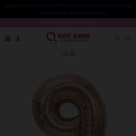
משלוחים לכל הארץ בעלות 50₪ ללא התניית מינימום הזמנה.
בקנייה מעל 600₪- משלוח חינם.
סגור
Ski
נוי עמיר שיווק בלונים וציוד נלווה .
t
conten
סנן