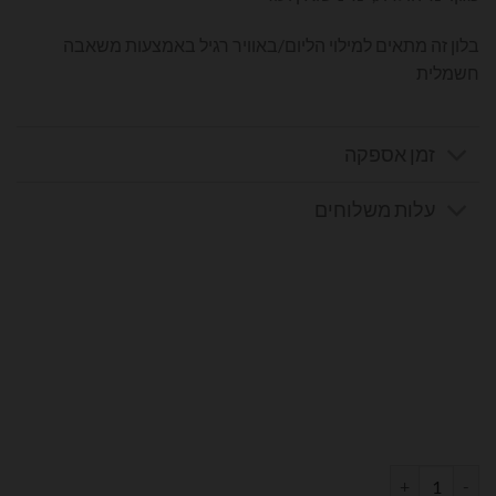
בלון זה מתאים למילוי הליום/באוויר רגיל באמצעות משאבה
חשמלית
זמן אספקה
עלות משלוחים
כמות של בלון מספר 9 בצבע רוז גולד גודל 34 אינץ