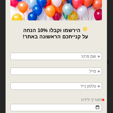
חוות דעת (0)
מדיניות החלפות / החזרות
×
🚚
משלוחים מהיום למחר!
מוצרים קשורים
חולון, בת ים, תל אביב, ראשון לציון, גבעתיים, רמת
גן, בני ברק, אזור, נס ציונה, רמלה, לוד, אשדוד, יבנה,
פתח תקווה