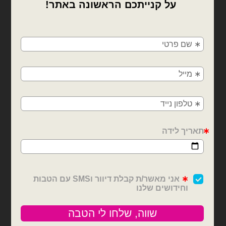
×
🚚
משלוחים מהיום למחר!
חולון, בת ים, תל אביב, ראשון לציון, גבעתיים, רמת
גן, בני ברק, אזור, נס ציונה, רמלה, לוד, אשדוד, יבנה,
פתח תקווה
בלוני מיילר
חיות
בלון מיילר עוגת יום הולדת
בלון מיילר דינוזאור חום
93x53cm
102x63cm
₪
12.00
₪
12.00
כמות של בלון מיילר עוגת יום הולדת 102x63cm
כמות של בלון מיילר דינוזאור חום 93x53cm
הוספה לסל
הוספה לסל