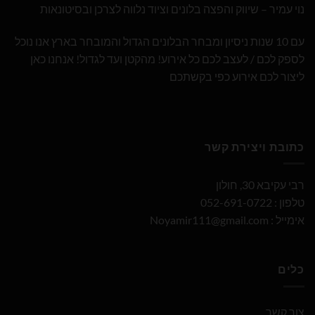
נוי עמיר – שיווק והפצה בלונים וציוד נלווה לצרכן ובסיטונאות
עם 10 שנות ניסיון ומבחר הבלונים הגדול והמובחר בארץ אנו נוכל
לספק לכם / לעצב לכם כל אירוע! מהקטן ועד לגדול! אנחנו כאן
ליצור לכם אירוע כפי בקשתכם
כתובת ויצירת קשר
רבי עקיבא 30, חולון
טלפון : 052-691-0722
אימייל :
Noyamir111@gmail.com
כלים
צור קשר