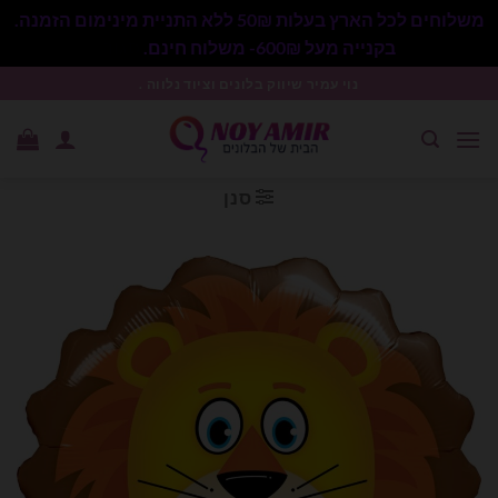
משלוחים לכל הארץ בעלות 50₪ ללא התניית מינימום הזמנה.
בקנייה מעל 600₪- משלוח חינם.
סגור
Ski
נוי עמיר שיווק בלונים וציוד נלווה .
t
conten
סנן