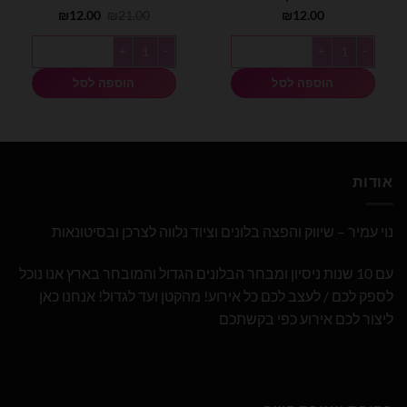
המחיר
המחיר
₪
12.00
₪
21.00
₪
12.00
המקורי
הנוכחי
היה:
הוא:
כמות של בלון גילוי מין עובר בן / בת 36 אינץ'
כמות של בלון גילוי מין העובר
₪12.00.
₪21.00.
הוספה לסל
הוספה לסל
אודות
נוי עמיר – שיווק והפצה בלונים וציוד נלווה לצרכן ובסיטונאות
עם 10 שנות ניסיון ומבחר הבלונים הגדול והמובחר בארץ אנו נוכל
לספק לכם / לעצב לכם כל אירוע! מהקטן ועד לגדול! אנחנו כאן
ליצור לכם אירוע כפי בקשתכם