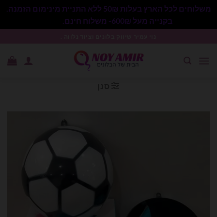
משלוחים לכל הארץ בעלות 50₪ ללא התניית מינימום הזמנה.
בקנייה מעל 600₪- משלוח חינם.
סגור
Ski
נוי עמיר שיווק בלונים וציוד נלווה .
t
conten
סנן