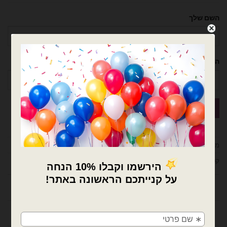
השם שלך
הטלפון שלך
מק"ט:
אין מידע
קטגוריות:
בלוני הולדת בן/בת
,
מבצעים / חיסול מלאי
מידע נוסף
×
🚚
חוות דעת (0)
משלוחים מהיום למחר!