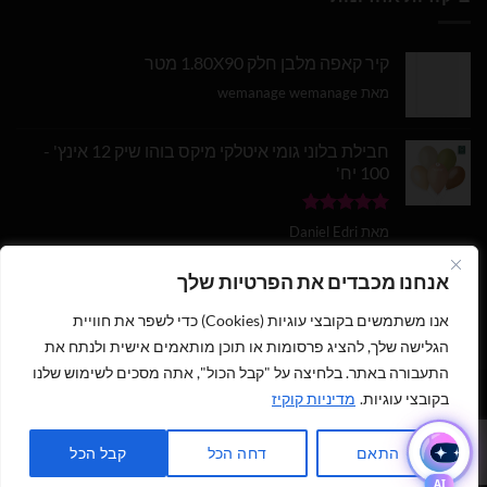
קיר קאפה מלבן חלק 1.80X90 מטר
מאת wemanage wemanage
חבילת בלוני גומי איטלקי מיקס בוהו שיק 12 אינץ' -
100 יח'
דורג
5
מתוך
מאת Daniel Edri
5
בלון מספר 9 בצבע זהב מטאלי גודל 34 אינץ
אנחנו מכבדים את הפרטיות שלך
אנו משתמשים בקובצי עוגיות (Cookies) כדי לשפר את חוויית
דורג
5
מתוך
מאת wemanage wemanage
5
הגלישה שלך, להציג פרסומות או תוכן מותאמים אישית ולנתח את
התעבורה באתר. בלחיצה על "קבל הכול", אתה מסכים לשימוש שלנו
בקובצי עוגיות.
מדיניות קוקיז
1
כתבו לנו ישירות לווצאפ
כל הזכויות שמורות 2026 ©
נוי עמיר - שיווק והפצת בלונים וציוד נלווה
|
התאם
דחה הכל
קבל הכל
מנוהל על ידי
WEmanage - ניהול אתרים