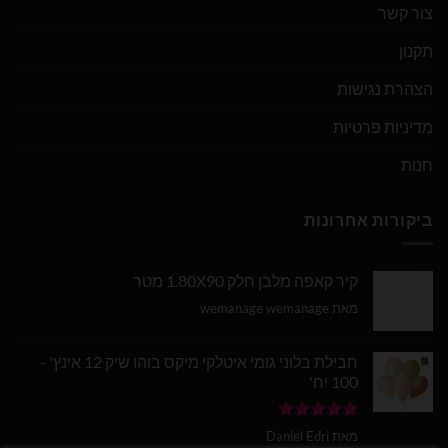
צור קשר
תקנון
הצהרת נגישות
מדיניות פרטיות
חנות
ביקורות אחרונות
קיר קאפה מלבן חלק 1.80X90 מטר
מאת wemanage wemanage
חבילת בלוני גומי איטלקי מיקס בוהו שיק 12 אינץ' -
100 יח'
דורג
5
מתוך
מאת Daniel Edri