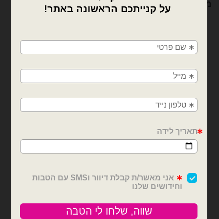
מוצרים קשורים
×
🚚
משלוחים מהיום למחר!
חולון, בת ים, תל אביב, ראשון לציון, גבעתיים, רמת
גן, בני ברק, אזור, נס ציונה, רמלה, לוד, אשדוד, יבנה,
פתח תקווה
בלוני לב גדולים
בלוני לב גדולים
מיילר לב ירוק מקרון 20
מיילר לב לבן 20 אינצ׳
אינצ׳
₪
5.00
₪
5.00
כמות של מיילר לב לבן 20 אינצ׳
כמות של מיילר לב ירוק מקרון 20 אינצ׳
הוספה לסל
הוספה לסל