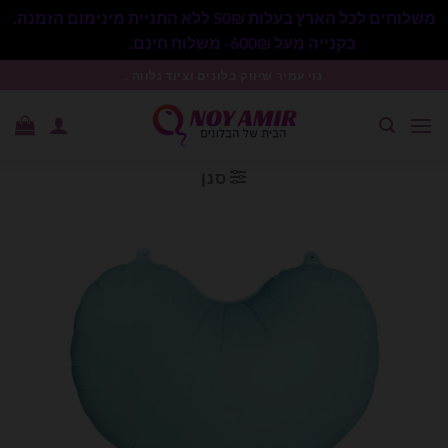
משלוחים לכל הארץ בעלות 50₪ ללא התניית מינימום הזמנה.
בקנייה מעל 600₪- משלוח חינם.
סגור
Ski
נוי עמיר שיווק בלונים וציוד נלווה .
t
conten
סנן