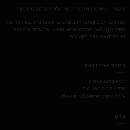
נוי עמיר – שיווק והפצה בלונים וציוד נלווה לצרכן ובסיטונאות
עם 10 שנות ניסיון ומבחר הבלונים הגדול והמובחר בארץ אנו נוכל
לספק לכם / לעצב לכם כל אירוע! מהקטן ועד לגדול! אנחנו כאן
ליצור לכם אירוע כפי בקשתכם
כתובת ויצירת קשר
רבי עקיבא 30, חולון
טלפון : 052-691-0722
אימייל :
Noyamir111@gmail.com
כלים