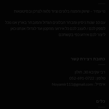
נוי עמיר – שיווק והפצה בלונים וציוד נלווה לצרכן ובסיטונאות
עם 10 שנות ניסיון ומבחר הבלונים הגדול והמובחר בארץ אנו נוכל
לספק לכם / לעצב לכם כל אירוע! מהקטן ועד לגדול! אנחנו כאן
ליצור לכם אירוע כפי בקשתכם
כתובת ויצירת קשר
רבי עקיבא 30, חולון
טלפון : 052-691-0722
אימייל :
Noyamir111@gmail.com
כלים