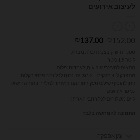
לעיצוב אירועים
המחיר
המחיר
137.00
152.00
₪
₪
המקורי
הנוכחי
סטנד חישוק בצבע תכלת מברזל
היה:
הוא:
קוטר 1.5 מטר
₪137.00.
₪152.00.
מתאים למעצבי אירועים, לעמדות צילום
מתפרק ל-4 חלקים + 2 רגליים ונכנס לכל רכב פרטי בקלות
ניתן להוסיף שילוט מעץ המותאם במיוחד לתלייה בתוך החישוק
למגוון אירועים
קיים משלוחים לכל רחבי הארץ!!
התמונה להמחשה בלבד
זמן אספקה