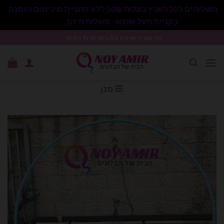
משלוחים לכל הארץ בעלות 50₪ ללא התניית מינימום הזמנה.
בקנייה מעל 600₪- משלוח חינם.
סגור
Ski
נוי עמיר שיווק בלונים וציוד נלווה .
t
conten
סנן