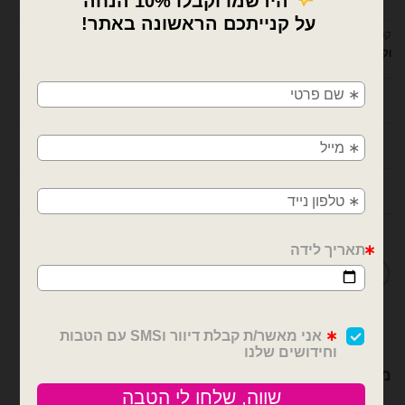
קטגוריות:
בלונים וציוד נלווה
,
דובים ציוד למעצבים ומוצרי יום הולדת
,
סטנדים
×
וקשתות לבלונים
,
ציוד נלווה לבלונים
,
תפאורה לאירועים
🚚
תיאור
משלוחים מהיום למחר!
חולון, בת ים, תל אביב, ראשון לציון, גבעתיים, רמת
מידע נוסף
גן, בני ברק, אזור, נס ציונה, רמלה, לוד, אשדוד, יבנה,
פתח תקווה
חוות דעת (0)
מדיניות החלפות / החזרות
מוצרים קשורים