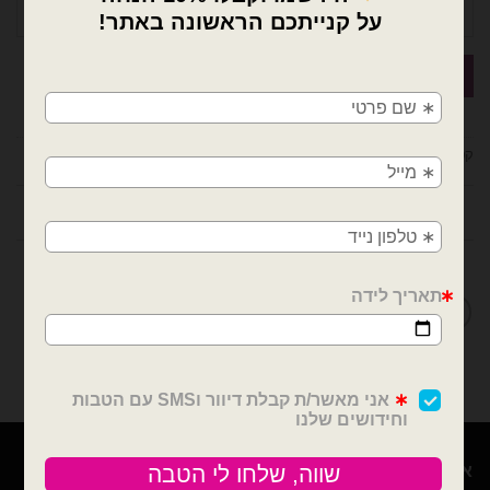
×
🚚
משלוחים מהיום למחר!
קטגוריה:
סליל חוט קשירה לבלונים
חולון, בת ים, תל אביב, ראשון לציון, גבעתיים, רמת
גן, בני ברק, אזור, נס ציונה, רמלה, לוד, אשדוד, יבנה,
פתח תקווה
חוות דעת (0)
מדיניות החלפות / החזרות
אודות