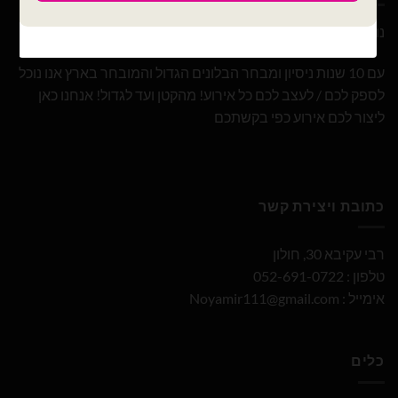
נוי עמיר – שיווק והפצה בלונים וציוד נלווה לצרכן ובסיטונאות
עם 10 שנות ניסיון ומבחר הבלונים הגדול והמובחר בארץ אנו נוכל
לספק לכם / לעצב לכם כל אירוע! מהקטן ועד לגדול! אנחנו כאן
ליצור לכם אירוע כפי בקשתכם
כתובת ויצירת קשר
רבי עקיבא 30, חולון
טלפון : 052-691-0722
אימייל :
Noyamir111@gmail.com
כלים