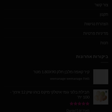
צור קשר
תקנון
הצהרת נגישות
מדיניות פרטיות
חנות
ביקורות אחרונות
קיר קאפה מלבן חלק 1.80X90 מטר
מאת wemanage wemanage
חבילת בלוני גומי איטלקי מיקס בוהו שיק 12 אינץ' -
100 יח'
דורג
5
מתוך
מאת Daniel Edri