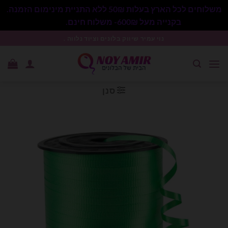
משלוחים לכל הארץ בעלות 50₪ ללא התניית מינימום הזמנה.
בקנייה מעל 600₪- משלוח חינם.
סגור
Ski
נוי עמיר שיווק בלונים וציוד נלווה .
t
conten
סנן