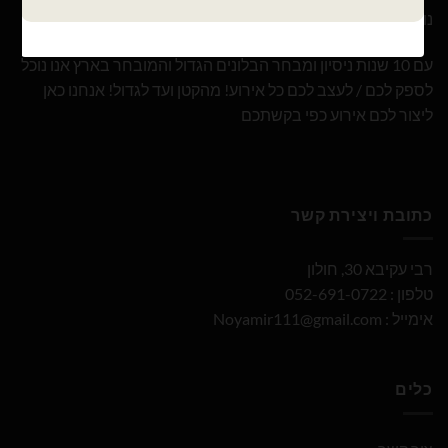
נוי עמיר – שיווק והפצה בלונים וציוד נלווה לצרכן ובסיטונאות
עם 10 שנות ניסיון ומבחר הבלונים הגדול והמובחר בארץ אנו נוכל
לספק לכם / לעצב לכם כל אירוע! מהקטן ועד לגדול! אנחנו כאן
ליצור לכם אירוע כפי בקשתכם
כתובת ויצירת קשר
רבי עקיבא 30, חולון
טלפון : 052-691-0722
אימייל :
Noyamir111@gmail.com
כלים