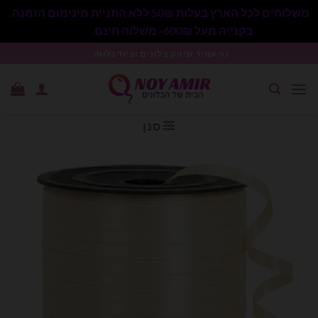
משלוחים לכל הארץ בעלות 50₪ ללא התניית מינימום הזמנה.
בקנייה מעל 600₪- משלוח חינם.
סגור
Ski
נוי עמיר שיווק בלונים וציוד נלווה .
t
conten
סנן