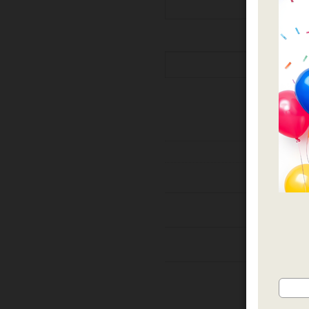
 לאירועים
בלונים
,
קן ציור
ות