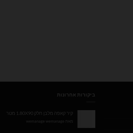
ביקורות אחרונות
קיר קאפה מלבן חלק 1.80X90 מטר
מאת wemanage wemanage