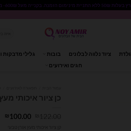
 בקנייה מעל 600₪- משלוח חינם.
חיפוש
עבור:
ולדת
ציוד נלווה לבלונים
בובות
גלילי מדבקות וי
חגים ואירועים
עמוד הבית
/
תפאורה לאירועים
/
ש
כן ציור איכותי מעץ
המחיר
המ
100.00
122.00
₪
₪
המקורי
הנ
קן ציור איכותי מעץ אורן טבעי
היה:
הו