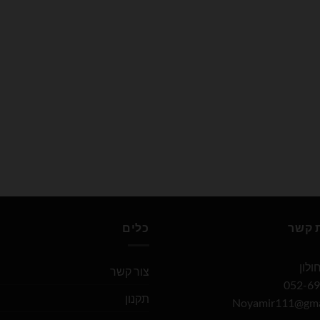
ת קשר
כלים
צור קשר
תקנון
Noyamir111@gma