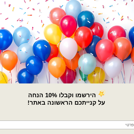
הטלפון שלך
קטגוריות:
שלטים ומעמדים מעץ
,
תפאורה
תגיות:
ציוד לעיצוב אירועים
,
ציוד לעיצוב 
×
מידע נוסף
🚚
חוות דעת (0)
משלוחים מהיום למחר!
חולון, בת ים, תל אביב, ראשון לציון, גבעתיים, רמת
מדיניות החלפות / החזר
גן, בני ברק, אזור, נס ציונה, רמלה, לוד, אשדוד, יבנה,
פתח תקווה