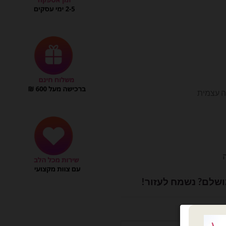
₪100.0
ה עצמית
ושלם? נשמח לעזור!