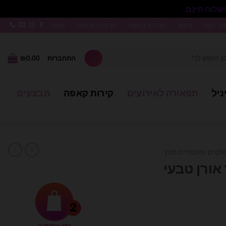
סגור
צור קשר
תקנון
הצהרת נגישות
מדיניות פרטיות
חנות
התחברות
0.00
₪
ניל
תפאורה לאירועים
קירות קאפה
מבצעים
לטים ומעמדים מעץ
 אורן טבעי
חיר
וכחי
א: