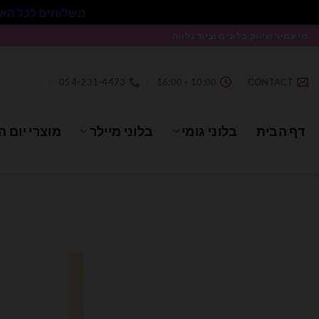
משלוחים לכל הארץ בעלות 50₪ ללא התניית מינימום הזמנה.
Ski
נוי עמיר שיווק בלונים וציוד נלווה .
t
conten
054-231-4473
10:00 - 16:00
CONTACT
דף הבית
בלוני גומי
בלוני מיילר
מוצרי יום ה