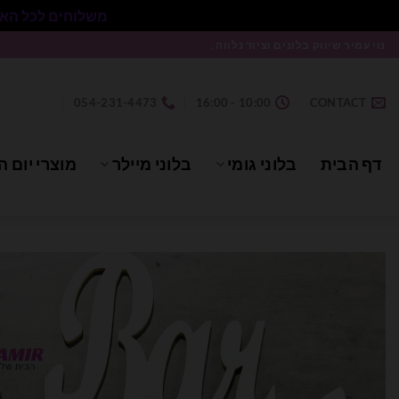
משלוחים לכל הארץ בעלות 50₪ ללא התניית מינימום הזמנה.
Ski
נוי עמיר שיווק בלונים וציוד נלווה .
t
conten
054-231-4473
10:00 - 16:00
CONTACT
דף הבית
בלוני גומי
בלוני מיילר
מוצרי יום ה