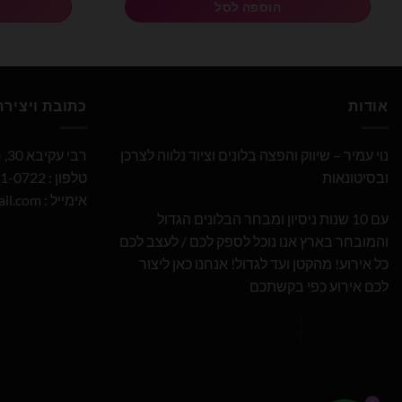
הוספה לסל
אודות
כתובת ויציר
נוי עמיר – שיווק והפצה בלונים וציוד נלווה לצרכן
רבי עקיבא 30, חולון
ובסיטונאות
טלפון : 052-691-0722
אימייל :
il.com
עם 10 שנות ניסיון ומבחר הבלונים הגדול
והמובחר בארץ אנו נוכל לספק לכם / לעצב לכם
כל אירוע! מהקטן ועד לגדול! אנחנו כאן ליצור
לכם אירוע כפי בקשתכם