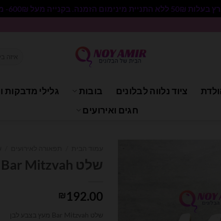
 בקנייה מעל 600₪- משלוח חינם.
חיפוש
עבור:
ולדת
ציוד נלווה לבלונים
בובות
גלילי מדבקות וי
חגים ואירועים
עמוד הבית
/
תפאורה לאירועים
/
ש
שלט Bar Mitzvah מעץ בצבע לבן
192.00
₪
שלט Bar Mitzvah מעץ בצבע לבן