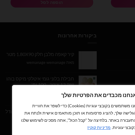
הוספה לסל
ביקורות אחרונות
קיר קאפה מלבן חלק 1.80X90 מטר
מאת wemanage wemanage
חבילת בלוני גומי איטלקי מיקס בוהו
שיק 12 אינץ' - 100 יח'
נחנו מכבדים את הפרטיות שלך
דורג
5
מתוך
מאת Daniel Edri
5
אנו משתמשים בקובצי עוגיות (Cookies) כדי לשפר את חוויית
בלון מספר 9 בצבע זהב מטאלי גודל
גלישה שלך, להציג פרסומות או תוכן מותאמים אישית ולנתח את
34 אינץ
תעבורה באתר. בלחיצה על "קבל הכול", אתה מסכים לשימוש שלנו
קובצי עוגיות.
מדיניות קוקיז
דורג
5
מתוך
מאת wemanage wemanage