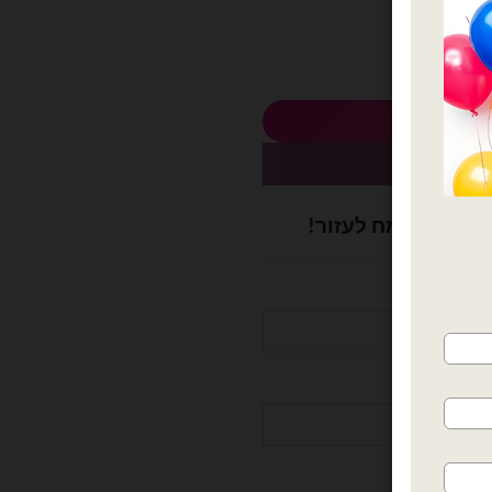
 לסל
כשיו
ושלם? נשמח לעזור!