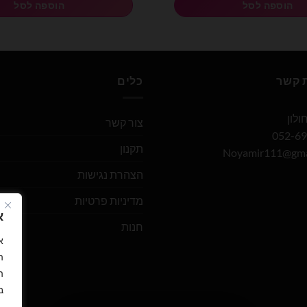
הוספה לסל
הוספה לסל
ת קשר
כלים
צור קשר
תקנון
Noyamir111@gma
הצהרת נגישות
מדיניות פרטיות
א
חנות
ה
ה
ב