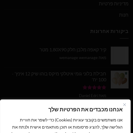
מדיניות פרטיות
חנות
ביקורות אחרונות
קיר קאפה מלבן חלק 1.80X90 מטר
מאת wemanage wemanage
חבילת בלוני גומי איטלקי מיקס בוהו שיק 12 אינץ' -
100 יח'
דורג
5
מתוך
מאת Daniel Edri
5
בלון מספר 9 בצבע זהב מטאלי גודל 34 אינץ
אנחנו מכבדים את הפרטיות שלך
אנו משתמשים בקובצי עוגיות (Cookies) כדי לשפר את חוויית
דורג
5
מתוך
מאת wemanage wemanage
5
הגלישה שלך, להציג פרסומות או תוכן מותאמים אישית ולנתח את