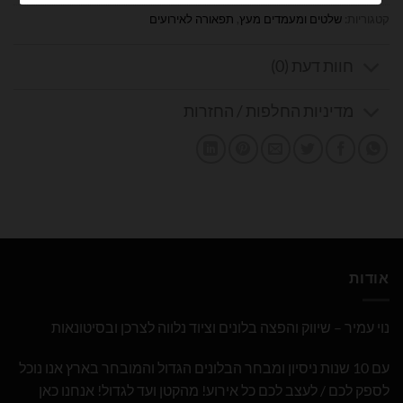
קטגוריות:
שלטים ומעמדים מעץ
,
תפאורה לאירועים
חוות דעת (0)
מדיניות החלפות / החזרות
אודות
נוי עמיר – שיווק והפצה בלונים וציוד נלווה לצרכן ובסיטונאות
עם 10 שנות ניסיון ומבחר הבלונים הגדול והמובחר בארץ אנו נוכל
לספק לכם / לעצב לכם כל אירוע! מהקטן ועד לגדול! אנחנו כאן