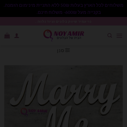
משלוחים לכל הארץ בעלות 50₪ ללא התניית מינימום הזמנה.
בקנייה מעל 600₪- משלוח חינם.
סגור
Ski
נוי עמיר שיווק בלונים וציוד נלווה .
t
conten
סנן