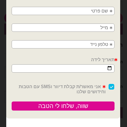
🚚
כמות של שלט Marry Me מעץ בצבע לבן
משלוחים מהיום למחר!
הוספה לסל
חולון, בת ים, תל אביב, ראשון לציון, גבעתיים, רמת
קנה עכשיו
גן, בני ברק, אזור, נס ציונה, רמלה, לוד, אשדוד, יבנה,
פתח תקווה
רוצה עזרה לארגן אירוע מושלם? נשמח לעזור!
השם שלך
הטלפון שלך