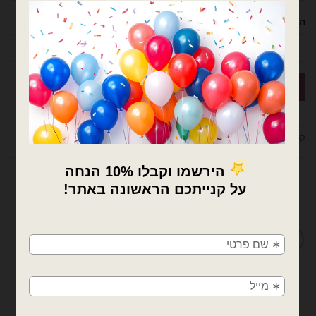
הטלפון שלך
קטגוריות:
בלוני גומי 5 אינץ- נוי עמיר
,
בלוני גומי 5 אינץ'
,
בלונים
חוות דעת (0)
×
מדיניות החלפות / החזרות
🚚
משלוחים מהיום למחר!
חולון, בת ים, תל אביב, ראשון לציון, גבעתיים, רמת
גן, בני ברק, אזור, נס ציונה, רמלה, לוד, אשדוד, יבנה,
פתח תקווה