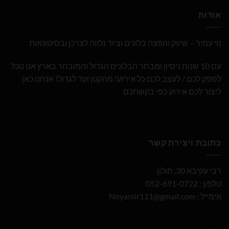
אודות
נוי עמיר – שיווק והפצה בלונים וציוד נלווה לצרכן ובסיטונאות
עם 10 שנות ניסיון ומבחר הבלונים הגדול והמובחר בארץ אנו נוכל
לספק לכם / לעצב לכם כל אירוע! מהקטן ועד לגדול! אנחנו כאן
ליצור לכם אירוע כפי בקשתכם
כתובת ויצירת קשר
רבי עקיבא 30, חולון
טלפון : 052-691-0722
אימייל :
Noyamir111@gmail.com