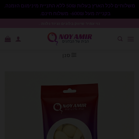
משלוחים לכל הארץ בעלות 50₪ ללא התניית מינימום הזמנה.
בקנייה מעל 600₪- משלוח חינם.
סגור
Ski
נוי עמיר שיווק בלונים וציוד נלווה .
t
conten
סנן