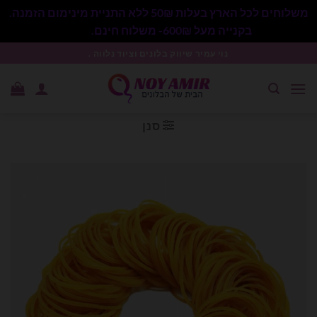
משלוחים לכל הארץ בעלות 50₪ ללא התניית מינימום הזמנה.
בקנייה מעל 600₪- משלוח חינם.
סגור
Ski
נוי עמיר שיווק בלונים וציוד נלווה .
t
conten
סנן