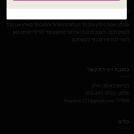
נוי עמיר – שיווק והפצה בלונים וציוד נלווה לצרכן ובסיטונאות
עם 10 שנות ניסיון ומבחר הבלונים הגדול והמובחר בארץ אנו נוכל
לספק לכם / לעצב לכם כל אירוע! מהקטן ועד לגדול! אנחנו כאן
ליצור לכם אירוע כפי בקשתכם
כתובת ויצירת קשר
רבי עקיבא 30, חולון
טלפון : 052-691-0722
אימייל :
Noyamir111@gmail.com
כלים