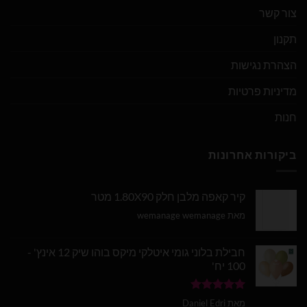
צור קשר
תקנון
הצהרת נגישות
מדיניות פרטיות
חנות
ביקורות אחרונות
קיר קאפה מלבן חלק 1.80X90 מטר
מאת wemanage wemanage
חבילת בלוני גומי איטלקי מיקס בוהו שיק 12 אינץ' -
100 יח'
דורג
5
מתוך
מאת Daniel Edri