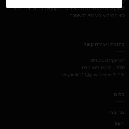
עם 10 שנות ניסיון ומבחר הבלונים הגדול והמובחר בארץ אנו נוכל
לספק לכם / לעצב לכם כל אירוע! מהקטן ועד לגדול! אנחנו כאן
ליצור לכם אירוע כפי בקשתכם
כתובת ויצירת קשר
רבי עקיבא 30, חולון
טלפון : 052-691-0722
אימייל :
Noyamir111@gmail.com
כלים
צור קשר
תקנון