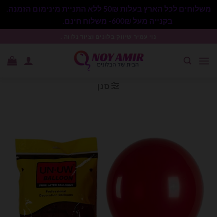
משלוחים לכל הארץ בעלות 50₪ ללא התניית מינימום הזמנה.
בקנייה מעל 600₪- משלוח חינם.
סגור
Ski
נוי עמיר שיווק בלונים וציוד נלווה .
t
conten
סנן