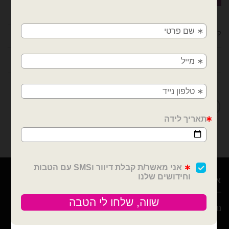
×
🚚
קטגוריה:
מבצעים / חיסול מלאי
משלוחים מהיום למחר!
חולון, בת ים, תל אביב, ראשון לציון, גבעתיים, רמת
חוות דעת (0)
גן, בני ברק, אזור, נס ציונה, רמלה, לוד, אשדוד, יבנה,
פתח תקווה
מדיניות החלפות / החזרות
אודות
נוי עמיר – שיווק והפצה בלונים וציוד נלווה לצרכן ובסיטונאות